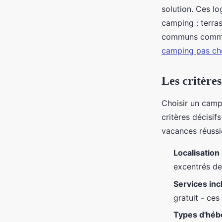
solution. Ces l
camping : terras
communs comme l
camping pas ch
Les critères
Choisir un campi
critères décisi
vacances réussi
Localisation 
excentrés de
Services inc
gratuit - ce
Types d'hé