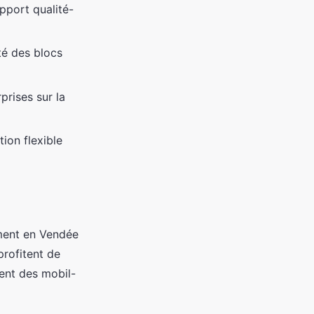
pport qualité-
té des blocs
prises sur la
tion flexible
ement en Vendée
profitent de
vent des mobil-