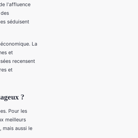
de l'affluence
 des
ues séduisent
s économique. La
nes et
isées recensent
res et
tageux ?
es. Pour les
x meilleurs
, mais aussi le