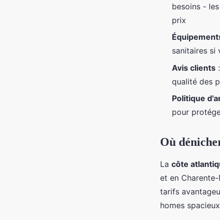
besoins - le
prix
Équipements
sanitaires s
Avis clients
:
qualité des p
Politique d'
pour protége
Où dénicher
La
côte atlanti
et en Charente-M
tarifs avantage
homes spacieux 