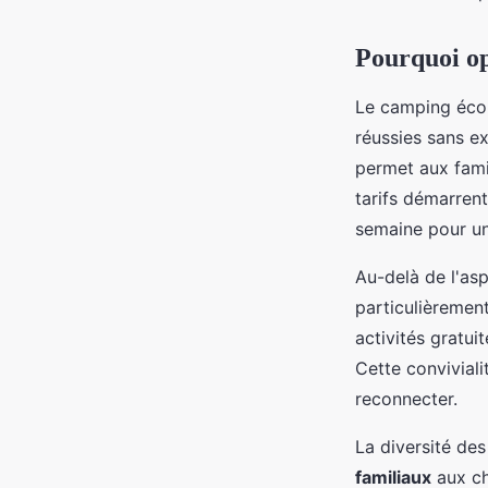
Bernardin
•
21/05/2026 12:04
•
8 min de lecture
Pourquoi op
Le camping écon
réussies sans e
permet aux famil
tarifs démarren
semaine pour u
Au-delà de l'asp
particulièrement
activités gratui
Cette conviviali
reconnecter.
La diversité de
familiaux
aux ch