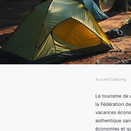
Accueil
›
Camping
CAMPING
Camping pas cher : vo
Le tourisme de 
la Fédération de 
prix en pleine nature 
vacances économ
authentique san
économies et qu