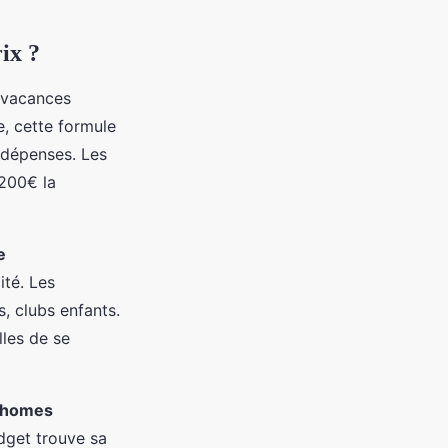
ix ?
 vacances
, cette formule
s dépenses. Les
 200€ la
e
ité. Les
, clubs enfants.
lles de se
-homes
dget trouve sa