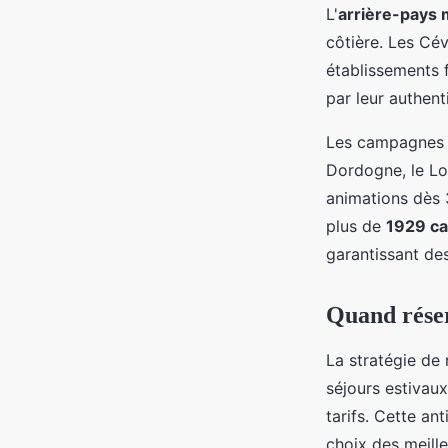
L'
arrière-pays
côtière. Les Cé
établissements 
par leur authent
Les campagnes d
Dordogne, le Lo
animations dès 
plus de
1929 c
garantissant des
Quand réser
La stratégie de
séjours estivaux
tarifs. Cette an
choix des meill