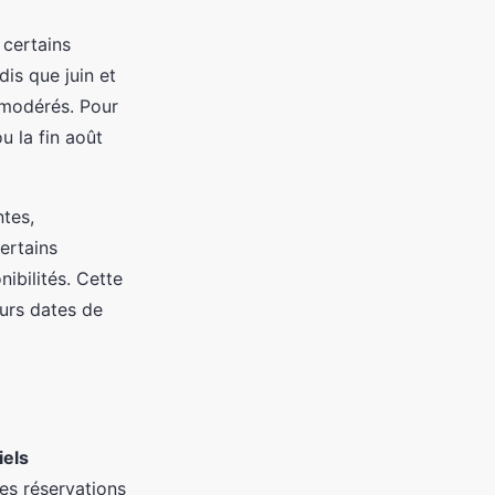
 certains
dis que juin et
 modérés. Pour
ou la fin août
ntes,
ertains
ibilités. Cette
eurs dates de
iels
es réservations