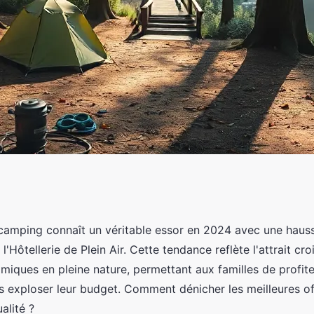
s vacances à petit
camping connaît un véritable essor en 2024 avec une haus
l'Hôtellerie de Plein Air. Cette tendance reflète l'attrait cr
!
iques en pleine nature, permettant aux familles de profite
s exploser leur budget. Comment dénicher les meilleures off
alité ?