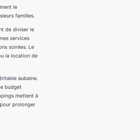
ement le
ieurs familles.
 de diviser le
mes services
ons soirées. Le
u la location de
éritable aubaine.
le budget
mpings mettent à
pour prolonger