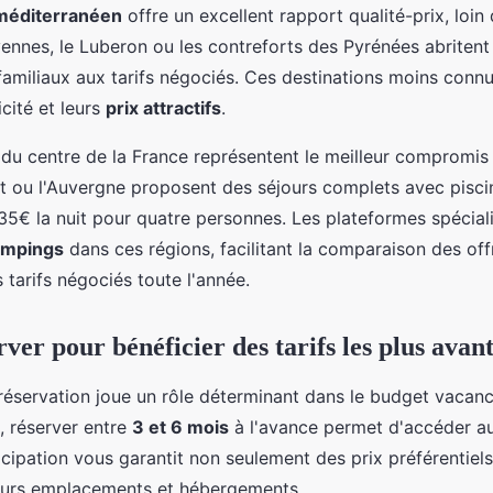
 méditerranéen
offre un excellent rapport qualité-prix, loin 
vennes, le Luberon ou les contreforts des Pyrénées abritent
familiaux aux tarifs négociés. Ces destinations moins conn
icité et leurs
prix attractifs
.
u centre de la France représentent le meilleur compromi
t ou l'Auvergne proposent des séjours complets avec pisci
35€ la nuit pour quatre personnes. Les plateformes spécial
ampings
dans ces régions, facilitant la comparaison des off
 tarifs négociés toute l'année.
ver pour bénéficier des tarifs les plus avan
 réservation joue un rôle déterminant dans le budget vacanc
, réserver entre
3 et 6 mois
à l'avance permet d'accéder au
ticipation vous garantit non seulement des prix préférentiels
eurs emplacements et hébergements.