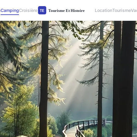
n
Camping
Croisière
Location
Tourisme
Va