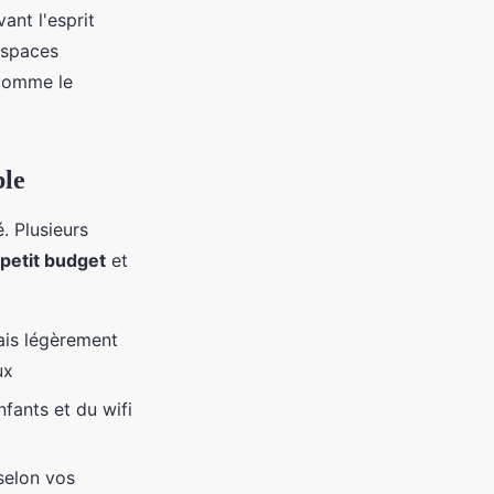
ant l'esprit
espaces
 comme le
ble
. Plusieurs
petit budget
et
ais légèrement
ux
nfants et du wifi
selon vos