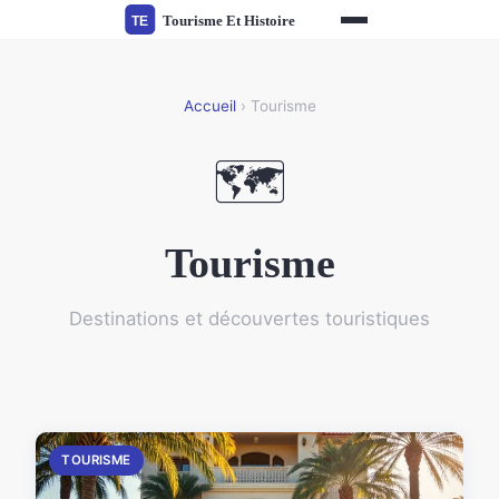
Accueil
› Tourisme
🗺️
Tourisme
Destinations et découvertes touristiques
TOURISME