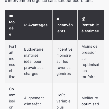
d’intervenir en urgence sans surcoût exorbitant.
💼
❌
💰
Mo
✅ Avantages
Inconvén
Rentabilit
dèl
ients
é estimée
e
Forf
Moins de
Budgétaire
Incentive
ait
pression
maîtrisé,
moindre
me
sur
idéal pour
sur les
nsu
l’optimisat
prévoir ses
revenus
el
ion
charges
générés
fixe
tarifaire
Co
mm
Coût
Alignement
Meilleure
issi
variable,
d’intérêt :
optimisati
on
plus