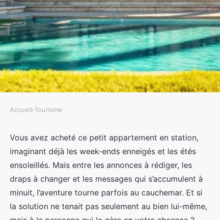
Accueil
›
Tourisme
TOURISME
Les critères essentiels pour
Vous avez acheté ce petit appartement en station,
imaginant déjà les week-ends enneigés et les étés
sélectionner votre conciergerie
ensoleillés. Mais entre les annonces à rédiger, les
saisonnière
draps à changer et les messages qui s’accumulent à
minuit, l’aventure tourne parfois au cauchemar. Et si
Éléanore
•
18/06/2026 17:59
•
8 min de lecture
la solution ne tenait pas seulement au bien lui-même,