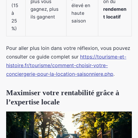
plus vous
on du
(15
élevé en
gagnez, plus
rendemen
à
haute
ils gagnent
t locatif
25
saison
%)
Pour aller plus loin dans votre réflexion, vous pouvez
consulter ce guide complet sur
https://tourisme-et-
histoire.fr/tourisme/comment-choisir-votre-
conciergerie-pour-la-location-saisonniere.php
.
Maximiser votre rentabilité grâce à
l’expertise locale