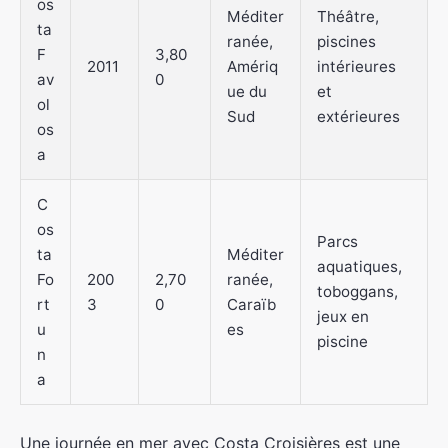
os
Méditer
Théâtre,
ta
ranée,
piscines
F
3,80
2011
Amériq
intérieures
av
0
ue du
et
ol
Sud
extérieures
os
a
C
os
Parcs
ta
Méditer
aquatiques,
Fo
200
2,70
ranée,
toboggans,
rt
3
0
Caraïb
jeux en
u
es
piscine
n
a
Une journée en mer avec Costa Croisières est une