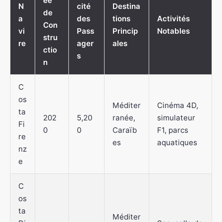
ée
N
cité
Destina
de
a
des
tions
Activités
Con
vi
Pass
Princip
Notables
stru
re
ager
ales
ctio
s
n
C
os
Méditer
Cinéma 4D,
ta
202
5,20
ranée,
simulateur
Fi
0
0
Caraïb
F1, parcs
re
es
aquatiques
nz
e
C
os
ta
Méditer