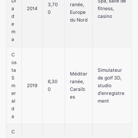
Di
Spa, salle de
3,70
ranée,
a
2014
fitness,
0
Europe
d
casino
du Nord
e
m
a
C
os
ta
Simulateur
Méditer
S
de golf 3D,
6,30
ranée,
m
2019
studio
0
Caraïb
er
d'enregistre
es
al
ment
d
a
C