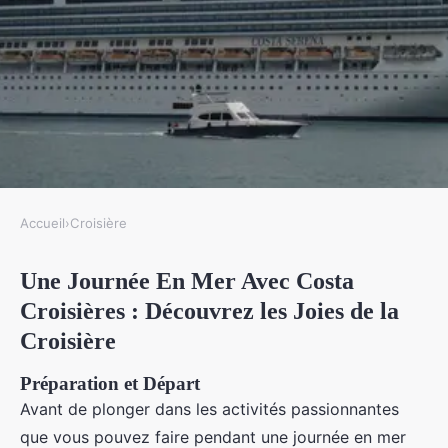
Accueil
›
Croisière
CROISIÈRE
Une Journée En Mer Avec Costa
Que faire pendant une journée
Croisières : Découvrez les Joies de la
en mer avec Costa Croisières?
Croisière
Léo
•
21 octobre 2024
•
5 min de lecture
Préparation et Départ
Avant de plonger dans les activités passionnantes
que vous pouvez faire pendant une journée en mer