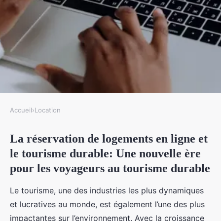
Accueil
›
Location
LOCATION
La réservation de logements en ligne et
La réservation de logements en
le tourisme durable: Une nouvelle ère
ligne et le tourisme durable
pour les voyageurs au tourisme durable
Léo
•
21 octobre 2024
•
5 min de lecture
Le tourisme, une des industries les plus dynamiques
et lucratives au monde, est également l’une des plus
impactantes sur l’environnement. Avec la croissance