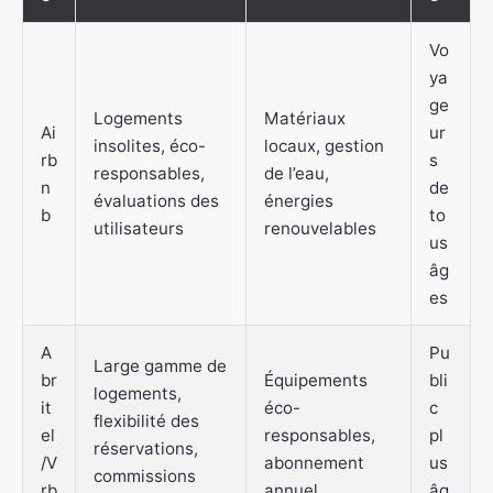
Vo
ya
ge
Logements
Matériaux
Ai
ur
insolites, éco-
locaux, gestion
rb
s
responsables,
de l’eau,
n
de
évaluations des
énergies
b
to
utilisateurs
renouvelables
us
âg
es
A
Pu
Large gamme de
br
Équipements
bli
logements,
it
éco-
c
flexibilité des
el
responsables,
pl
réservations,
/V
abonnement
us
commissions
rb
annuel
âg