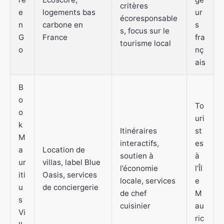
critères
e
logements bas
ur
écoresponsable
n
carbone en
s
s, focus sur le
G
France
fra
tourisme local
o
nç
ais
B
o
To
o
uri
k
Itinéraires
st
M
interactifs,
es
a
Location de
soutien à
à
ur
villas, label Blue
l’économie
l’Îl
iti
Oasis, services
locale, services
e
u
de conciergerie
de chef
M
s
cuisinier
au
Vi
ric