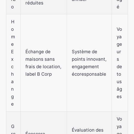
réduites
o
é
H
o
Vo
m
ya
e
ge
E
Échange de
Système de
ur
x
maisons sans
points innovant,
s
c
frais de location,
engagement
de
h
label B Corp
écoresponsable
to
a
us
n
âg
g
es
e
Vo
G
ya
Évaluation des
re
Écoscore,
ge