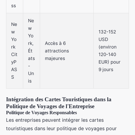
ss
Ne
Ne
w
w
132-152
Yo
Yo
USD
rk,
Accès à 6
rk
(environ
Ét
attractions
Cit
120-140
ats
majeures
yP
EUR) pour
-
AS
9 jours
Un
S
is
Intégration des Cartes Touristiques dans la
Politique de Voyages de l'Entreprise
Politique de Voyages Responsables
Les entreprises peuvent intégrer les cartes
touristiques dans leur politique de voyages pour