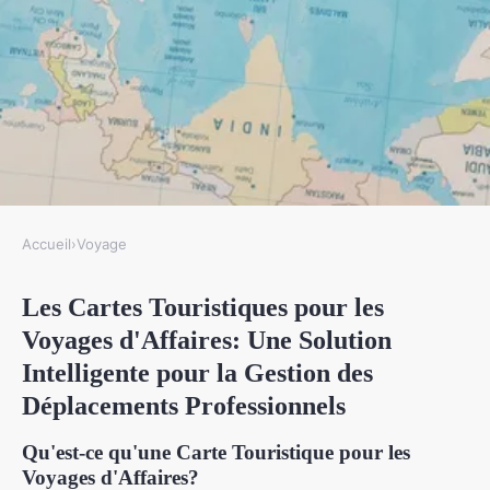
Accueil
›
Voyage
VOYAGE
Les Cartes Touristiques pour les
Les cartes touristiques pour les
Voyages d'Affaires: Une Solution
voyages d'affaires
Intelligente pour la Gestion des
Léo
•
21 octobre 2024
•
6 min de lecture
Déplacements Professionnels
Qu'est-ce qu'une Carte Touristique pour les
Voyages d'Affaires?