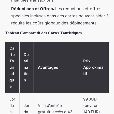
Réductions et Offres
: Les réductions et offres
spéciales incluses dans ces cartes peuvent aider à
réduire les coûts globaux des déplacements.
Tableau Comparatif des Cartes Touristiques
Ca
rte
De
To
sti
Prix
uri
na
Avantages
Approxima
sti
tio
tif
qu
n
e
Jor
99 JOD
da
Jor
Visa d’entrée
(environ
n
da
gratuit, accès à 43
140 EUR)