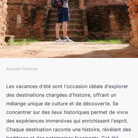
Accueil
›
Vacance
VACANCE
Centraliser la culture :
Les vacances d'été sont l'occasion idéale d'explorer
des destinations chargées d'histoire, offrant un
destinations historiques pour les
mélange unique de culture et de découverte. Se
vacances d'été
concentrer sur des lieux historiques permet de vivre
des expériences immersives qui enrichissent l'esprit.
Léo
•
21 octobre 2024
•
7 min de lecture
Chaque destination raconte une histoire, révélant des