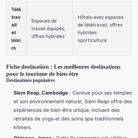
Télé
trav
Hôtels avec espaces
Espaces de
ail
de télétravail, offres
travail équipés,
et
hybrides
offres hybrides
loisi
sport/culture
rs
Fiche destination : Les meilleures destinations
pour le tourisme de bien-être
Destinations populaires
Siem Reap, Cambodge
: Connue pour ses temples
et son environnement naturel, Siem Reap offre des
expériences de bien-être unique, incluant des
retraites de yoga et des soins spa traditionnels
khmers.
Okinawa, Japon
: Cette île japonaise est célèbre