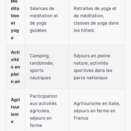
Mé
dita
Séances de
Retraites de yoga et
tion
méditation et
de méditation,
et
de yoga
classes de yoga dans
yog
guidées
les hôtels
a
Acti
Camping,
Séjours en pleine
vité
randonnée,
nature, activités
s en
sports
sportives dans les
plei
nautiques
parcs nationaux
n air
Participation
Agri
aux activités
Agritourisme en Italie,
tour
agricoles,
séjours en ferme en
ism
séjours en
France
e
ferme