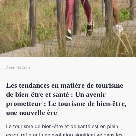
Accueil
›
Actu
ACTU
Les tendances en matière de tourisme
Les tendances en matière de
de bien-être et santé : Un avenir
tourisme de bien-être et santé
prometteur : Le tourisme de bien-être,
Léo
•
21 octobre 2024
•
7 min de lecture
une nouvelle ère
Le tourisme de bien-être et de santé est en plein
essor, reflétant une évolution significative dans les